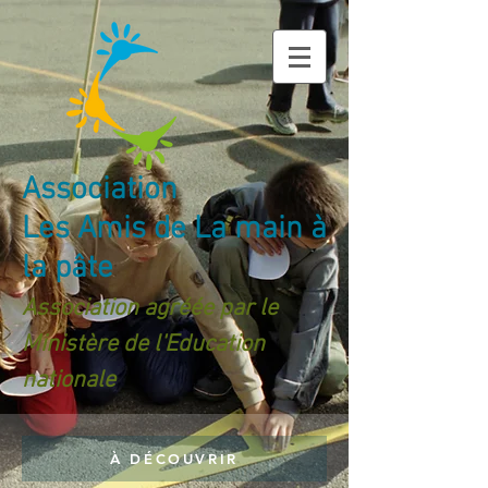
Association
Les Amis de La main à
la pâte
Association agréée par le
Ministère de l'Education
nationale
À DÉCOUVRIR