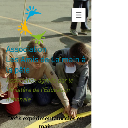
Association
Les Amis de La main à
la pâte
Association agréée par le
Ministère de l'Education
nationale
Défis expérimentaux clés en
main