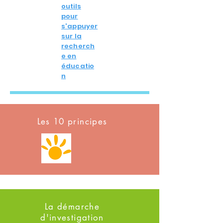
outils
pour
s'appuyer
sur la
recherch
e en
éducatio
n
Les 10 principes
La démarche
d'investigation