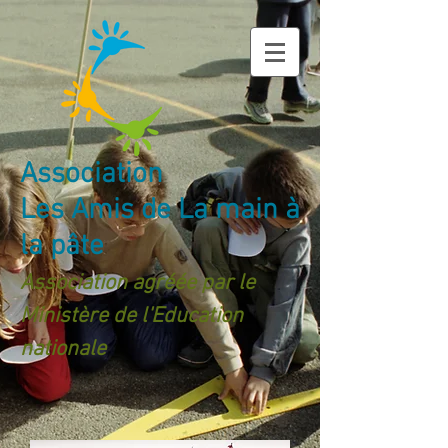
Association
Les Amis de La main à
la pâte
Association agréée par le
Ministère de l'Education
nationale