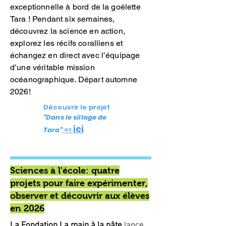
exceptionnelle à bord de la goélette
Tara ! Pendant six semaines,
découvrez la science en action,
explorez les récifs coralliens et
échangez en direct avec l’équipage
d’une véritable mission
océanographique. Départ automne
2026!
Découvrir le projet
"
Dans le sillage de
ici
Tara
"
=>
Sciences à l'école: quatre
projets pour faire expérimenter,
observer et découvrir aux élèves
en 2026
La Fondation La main à la pâte
lance