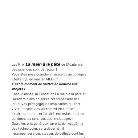
Les Prix 𝙇𝙖 𝙢𝙖𝙞𝙣 𝙖̀ 𝙡𝙖 𝙥𝙖̂𝙩𝙚 de l’
Académie
des sciences
sont de retour !
Vous êtes enseignant(e) en école ou au collège ?
Étudiant(e) en master MEEF ?
C’est le moment de mettre en lumière vos
projets !
Chaque année, la Fondation La main à la pâte et
l’Académie des sciences récompensent des
initiatives pédagogiques inspirantes qui font
vivre les sciences autrement en classe :
expérimentation, créativité, curiosité… tout ce
qui donne du sens aux apprentissages !
Outre les prix généraux, un prix de l'
Académie
des technologies
sera décerné : il
récompensera des classes de collège dont les