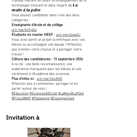
travaux mettent en avant un enseignement de la
technologie innovant et dans l'esprit de 𝙇𝙖
𝙢𝙖𝙞𝙣 𝙖̀ 𝙡𝙖 𝙥𝙖̂𝙩𝙚.
Vous pouvez candidater dans l’une des deux
catégories :
Enseignants d’école et de collège
:
urlr.me/KvFpGu
Étudiants en master MEEF
:
urlr.me/2zeaGJ
Vous avez porté un projet scientifique avec vos
élèves ou accompagné une équipe ? N’hésitez
pas à tenter votre chance et à partager votre
travail !
Clôture des candidatures : 15 septembre 2026
À la clé : une belle reconnaissance, une
expérience marquante pour les élèves et une
cérémonie à l’Académie des sciences.
Plus d’infos ici
:
urlr.me/VkvNXE
N’hésitez pas à commenter, partager et en
parler autour de vous !
#Éducation
#SciencesÀlÉcole
#LaMainÀLaPâte
#PrixLAMAP
#Pédagogie
#Enseignement
Invitation à