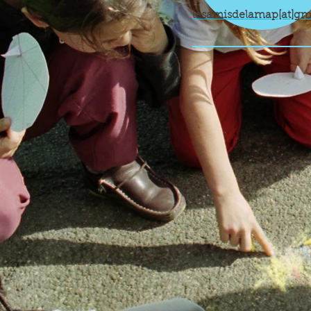
lesamisdelamap[at]gm