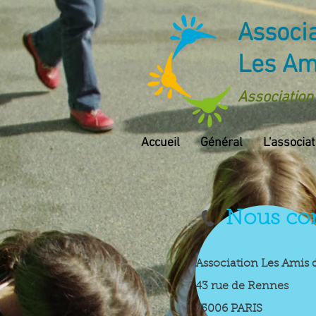
Associa
Les Ami
Association 
Accueil
Général
L'associat
Nous con
Association Les Amis d
43 rue de Rennes
75006 PARIS