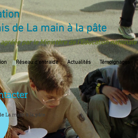
tion
s de La main à la pâte
agréée par le Ministère de l'Education nationale
ion
Réseau d'entraide
Actualités
Témoignages
tacter
Nom
e La main à la pâte
E-mail