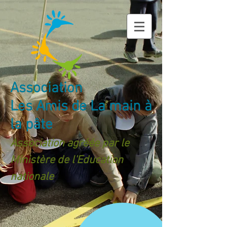
Association
Les Amis de La main à
la pâte
Association agréée par le
Ministère de l'Education
nationale