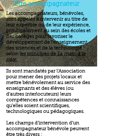
Etre accompagnateur
Les accompagnateurs, bénévoles,
sont appelés à intervenir au titre de
leur expertise ou de leur expérience,
principalement au sein des écoles et
des collèges pour favoriser le
développement de l’enseignement
des sciences et de la technologie
selon
les principes de
La main à la
pâte.
Ils sont mandatés par l’Association
pour mener des projets locaux et
mettre bénévolement au service des
enseignants et des élèves (ou
d’autres interlocuteurs) leurs
compétences et connaissances
qu’elles soient scientifiques,
technologiques ou pédagogiques.
Les champs d’intervention d’un
accompagnateur bénévole peuvent
être très divers :